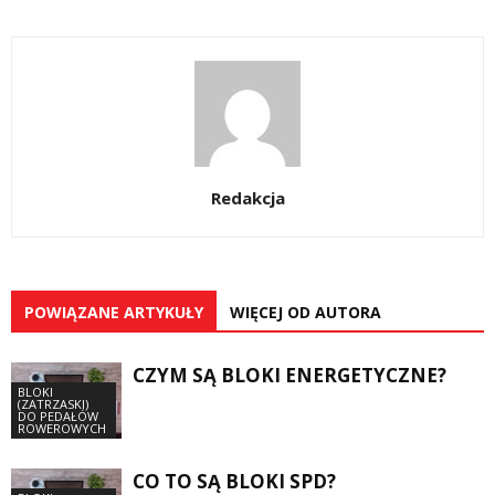
Redakcja
POWIĄZANE ARTYKUŁY
WIĘCEJ OD AUTORA
CZYM SĄ BLOKI ENERGETYCZNE?
BLOKI
(ZATRZASKI)
DO PEDAŁÓW
ROWEROWYCH
CO TO SĄ BLOKI SPD?