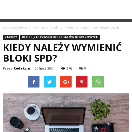
Strona główna
Zakupy
Bloki (zatrzaski) do pedałów rowerowych
ZAKUPY
BLOKI (ZATRZASKI) DO PEDAŁÓW ROWEROWYCH
KIEDY NALEŻY WYMIENIĆ
BLOKI SPD?
Przez
Redakcja
-
25 lipca 2024
376
0