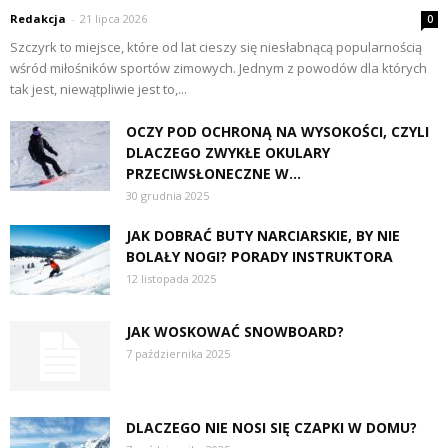
Redakcja
-
21 lipca 2026
0
Szczyrk to miejsce, które od lat cieszy się niesłabnącą popularnością
wśród miłośników sportów zimowych. Jednym z powodów dla których
tak jest, niewątpliwie jest to,...
OCZY POD OCHRONĄ NA WYSOKOŚCI, CZYLI
DLACZEGO ZWYKŁE OKULARY
PRZECIWSŁONECZNE W...
30 grudnia 2025
JAK DOBRAĆ BUTY NARCIARSKIE, BY NIE
BOLAŁY NOGI? PORADY INSTRUKTORA
12 listopada 2025
JAK WOSKOWAĆ SNOWBOARD?
7 października 2025
DLACZEGO NIE NOSI SIĘ CZAPKI W DOMU?