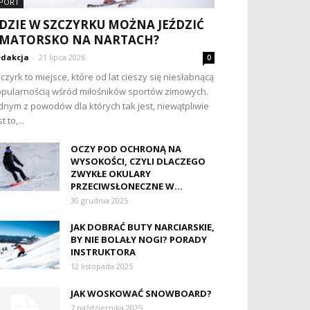
PORT
DZIE W SZCZYRKU MOŻNA JEŹDZIĆ
MATORSKO NA NARTACH?
dakcja
-
21 lipca 2026
0
czyrk to miejsce, które od lat cieszy się niesłabnącą
pularnością wśród miłośników sportów zimowych.
dnym z powodów dla których tak jest, niewątpliwie
t to,...
OCZY POD OCHRONĄ NA
WYSOKOŚCI, CZYLI DLACZEGO
ZWYKŁE OKULARY
PRZECIWSŁONECZNE W...
30 grudnia 2025
JAK DOBRAĆ BUTY NARCIARSKIE,
BY NIE BOLAŁY NOGI? PORADY
INSTRUKTORA
12 listopada 2025
JAK WOSKOWAĆ SNOWBOARD?
7 października 2025