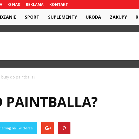
A
O NAS
REKLAMA
KONTAKT
DZANIE
SPORT
SUPLEMENTY
URODA
ZAKUPY
R
e buty do paintballa?
O PAINTBALLA?
ierkaj) na Twitterze