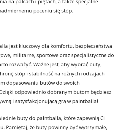
a na palcach i piętach, a także specjalne
 nadmiernemu poceniu się stóp.
la jest kluczowy dla komfortu, bezpieczeństwa
gowe, militarne, sportowe oraz specjalistyczne do
arto rozważyć. Ważne jest, aby wybrać buty,
hronę stóp i stabilność na różnych rodzajach
nim dopasowaniu butów do swoich
y. Dzięki odpowiednio dobranym butom będziesz
sywną i satysfakcjonującą grą w paintballa!
ednie buty do paintballa, które zapewnią Ci
lu. Pamiętaj, że buty powinny być wytrzymałe,