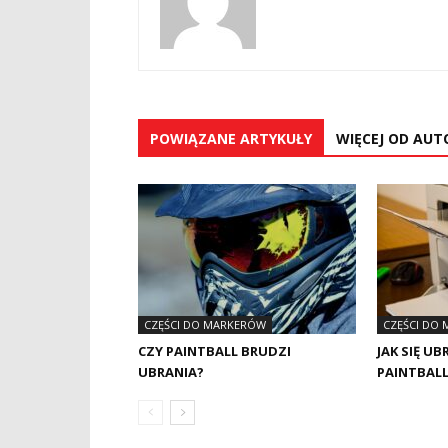
POWIĄZANE ARTYKUŁY
WIĘCEJ OD AUT
CZĘŚCI DO MARKERÓW
CZĘŚCI DO
CZY PAINTBALL BRUDZI
JAK SIĘ U
UBRANIA?
PAINTBAL