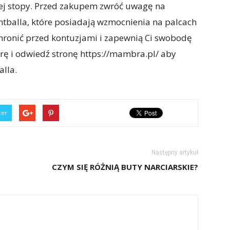
ej stopy. Przed zakupem zwróć uwagę na
tballa, które posiadają wzmocnienia na palcach
 chronić przed kontuzjami i zapewnią Ci swobodę
grę i odwiedź stronę https://mambra.pl/ aby
alla.
ter
Następny artykuł
CZYM SIĘ RÓŻNIĄ BUTY NARCIARSKIE?