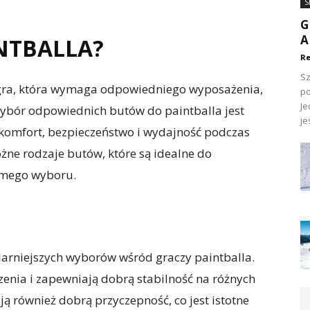
S
G
A
INTBALLA?
Re
Sz
a gra, która wymaga odpowiedniego wyposażenia,
po
Je
bór odpowiednich butów do paintballa jest
jes
komfort, bezpieczeństwo i wydajność podczas
żne rodzaje butów, które są idealne do
omego wyboru.
arniejszych wyborów wśród graczy paintballa.
enia i zapewniają dobrą stabilność na różnych
ą również dobrą przyczepność, co jest istotne