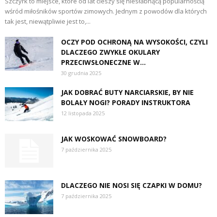
Szczyrk to miejsce, które od lat cieszy się niesłabnącą popularnością
wśród miłośników sportów zimowych. Jednym z powodów dla których
tak jest, niewątpliwie jest to,...
OCZY POD OCHRONĄ NA WYSOKOŚCI, CZYLI
DLACZEGO ZWYKŁE OKULARY
PRZECIWSŁONECZNE W...
30 grudnia 2025
JAK DOBRAĆ BUTY NARCIARSKIE, BY NIE
BOLAŁY NOGI? PORADY INSTRUKTORA
12 listopada 2025
JAK WOSKOWAĆ SNOWBOARD?
7 października 2025
DLACZEGO NIE NOSI SIĘ CZAPKI W DOMU?
7 października 2025