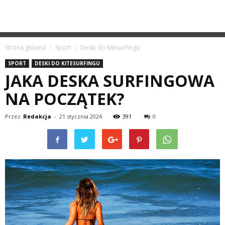
Strona główna
Sport
Deski do kitesurfingu
SPORT
DESKI DO KITESURFINGU
JAKA DESKA SURFINGOWA
NA POCZĄTEK?
Przez
Redakcja
-
21 stycznia 2024
391
0