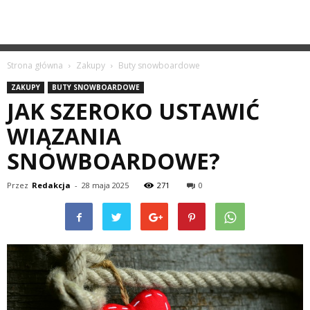
Strona główna
Zakupy
Buty snowboardowe
ZAKUPY
BUTY SNOWBOARDOWE
JAK SZEROKO USTAWIĆ
WIĄZANIA
SNOWBOARDOWE?
Przez
Redakcja
-
28 maja 2025
271
0