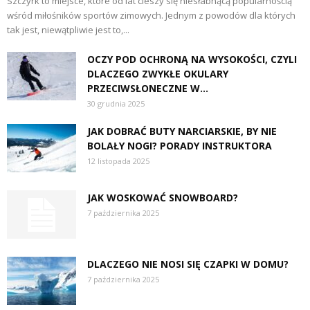
Szczyrk to miejsce, które od lat cieszy się niesłabnącą popularnością
wśród miłośników sportów zimowych. Jednym z powodów dla których
tak jest, niewątpliwie jest to,...
OCZY POD OCHRONĄ NA WYSOKOŚCI, CZYLI
DLACZEGO ZWYKŁE OKULARY
PRZECIWSŁONECZNE W...
30 grudnia 2025
JAK DOBRAĆ BUTY NARCIARSKIE, BY NIE
BOLAŁY NOGI? PORADY INSTRUKTORA
12 listopada 2025
JAK WOSKOWAĆ SNOWBOARD?
7 października 2025
DLACZEGO NIE NOSI SIĘ CZAPKI W DOMU?
7 października 2025