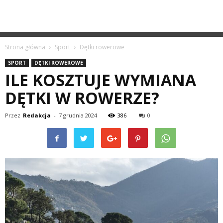
Strona główna
Sport
Dętki rowerowe
SPORT
DĘTKI ROWEROWE
ILE KOSZTUJE WYMIANA
DĘTKI W ROWERZE?
Przez
Redakcja
-
7 grudnia 2024
386
0