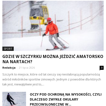
SPORT
GDZIE W SZCZYRKU MOŻNA JEŹDZIĆ AMATORSKO
NA NARTACH?
Redakcja
-
21 lipca 2026
0
Szczyrk to miejsce, które od lat cieszy się niesłabnącą popularnością
wśród miłośników sportów zimowych. Jednym z powodów dla których
tak jest, niewątpliwie jest to,...
OCZY POD OCHRONĄ NA WYSOKOŚCI, CZYLI
DLACZEGO ZWYKŁE OKULARY
PRZECIWSŁONECZNE W...