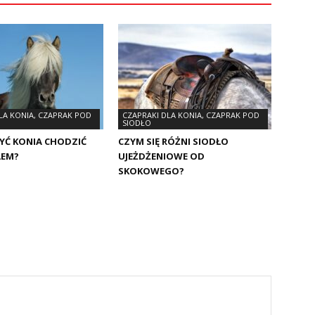
LA KONIA, CZAPRAK POD
CZAPRAKI DLA KONIA, CZAPRAK POD
SIODŁO
YĆ KONIA CHODZIĆ
CZYM SIĘ RÓŻNI SIODŁO
ŁEM?
UJEŻDŻENIOWE OD
SKOKOWEGO?