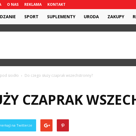
A
O NAS
REKLAMA
KONTAKT
DZANIE
SPORT
SUPLEMENTY
URODA
ZAKUPY
R
 pod siodło
Do czego służy czaprak wszechstronny?
UŻY CZAPRAK WSZE
ierkaj) na Twitterze