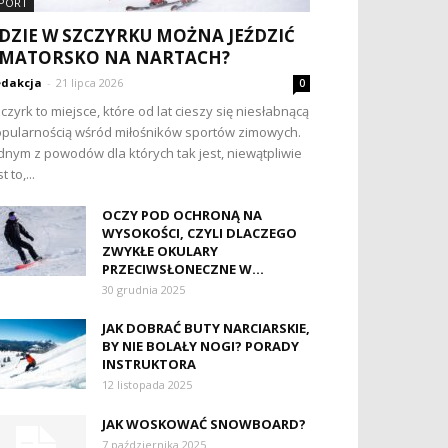
PORT
DZIE W SZCZYRKU MOŻNA JEŹDZIĆ
MATORSKO NA NARTACH?
dakcja
-
21 lipca 2026
0
czyrk to miejsce, które od lat cieszy się niesłabnącą
pularnością wśród miłośników sportów zimowych.
dnym z powodów dla których tak jest, niewątpliwie
t to,...
OCZY POD OCHRONĄ NA
WYSOKOŚCI, CZYLI DLACZEGO
ZWYKŁE OKULARY
PRZECIWSŁONECZNE W...
30 grudnia 2025
JAK DOBRAĆ BUTY NARCIARSKIE,
BY NIE BOLAŁY NOGI? PORADY
INSTRUKTORA
12 listopada 2025
JAK WOSKOWAĆ SNOWBOARD?
7 października 2025