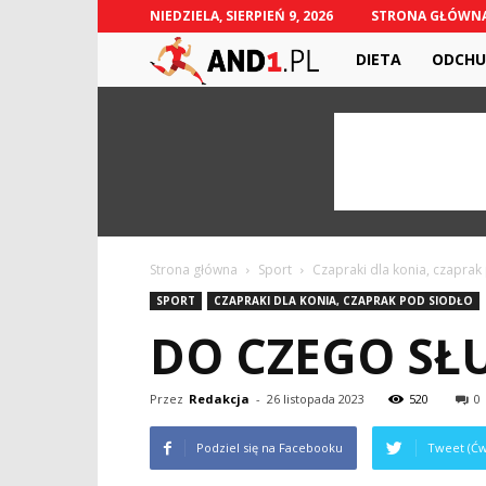
NIEDZIELA, SIERPIEŃ 9, 2026
STRONA GŁÓWN
And1.pl
DIETA
ODCHU
Strona główna
Sport
Czapraki dla konia, czaprak
SPORT
CZAPRAKI DLA KONIA, CZAPRAK POD SIODŁO
DO CZEGO SŁ
Przez
Redakcja
-
26 listopada 2023
520
0
Podziel się na Facebooku
Tweet (Ćw