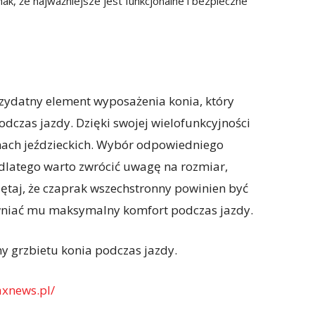
nak, że najważniejsze jest funkcjonalne i bezpieczne
zydatny element wyposażenia konia, który
dczas jazdy. Dzięki swojej wielofunkcyjności
ach jeździeckich. Wybór odpowiedniego
dlatego warto zwrócić uwagę na rozmiar,
iętaj, że czaprak wszechstronny powinien być
niać mu maksymalny komfort podczas jazdy.
y grzbietu konia podczas jazdy.
axnews.pl/