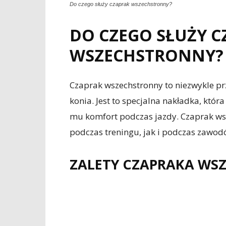
Do czego służy czaprak wszechstronny?
DO CZEGO SŁUŻY C
WSZECHSTRONNY?
Czaprak wszechstronny to niezwykle p
konia. Jest to specjalna nakładka, któr
mu komfort podczas jazdy. Czaprak w
podczas treningu, jak i podczas zawod
ZALETY CZAPRAKA W