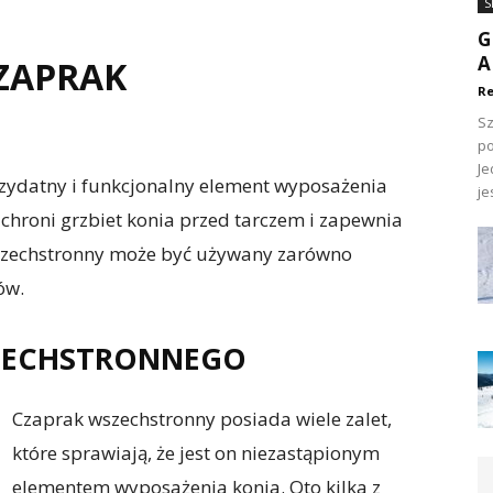
S
G
A
ZAPRAK
Re
Sz
po
Je
rzydatny i funkcjonalny element wyposażenia
jes
a chroni grzbiet konia przed tarczem i zapewnia
szechstronny może być używany zarówno
ów.
SZECHSTRONNEGO
Czaprak wszechstronny posiada wiele zalet,
które sprawiają, że jest on niezastąpionym
elementem wyposażenia konia. Oto kilka z