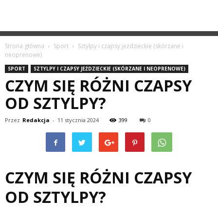
Strona główna
Sport
Sztylpy i czapsy jeździeckie (skórzane i
neoprenowe)
SPORT
SZTYLPY I CZAPSY JEŹDZIECKIE (SKÓRZANE I NEOPRENOWE)
CZYM SIĘ RÓŻNI CZAPSY
OD SZTYLPY?
Przez
Redakcja
-
11 stycznia 2024
399
0
CZYM SIĘ RÓŻNI CZAPSY
OD SZTYLPY?