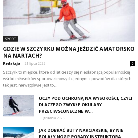
SPORT
GDZIE W SZCZYRKU MOŻNA JEŹDZIĆ AMATORSKO
NA NARTACH?
Redakcja
-
21 lipca 2026
0
Szczyrk to miejsce, które od lat cieszy się niesłabnącą popularnością
wśród miłośników sportów zimowych. Jednym z powodów dla których
tak jest, niewątpliwie jest to,...
OCZY POD OCHRONĄ NA WYSOKOŚCI, CZYLI
DLACZEGO ZWYKŁE OKULARY
PRZECIWSŁONECZNE W...
30 grudnia 2025
JAK DOBRAĆ BUTY NARCIARSKIE, BY NIE
BOLAŁY NOGI? PORADY INSTRUKTORA