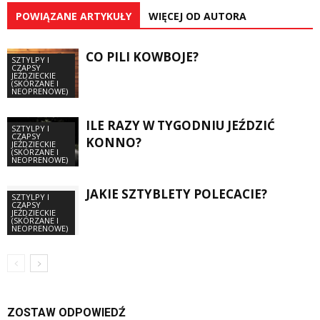
POWIĄZANE ARTYKUŁY
WIĘCEJ OD AUTORA
CO PILI KOWBOJE?
SZTYLPY I
CZAPSY
JEŹDZIECKIE
(SKÓRZANE I
NEOPRENOWE)
ILE RAZY W TYGODNIU JEŹDZIĆ
SZTYLPY I
CZAPSY
KONNO?
JEŹDZIECKIE
(SKÓRZANE I
NEOPRENOWE)
JAKIE SZTYBLETY POLECACIE?
SZTYLPY I
CZAPSY
JEŹDZIECKIE
(SKÓRZANE I
NEOPRENOWE)
ZOSTAW ODPOWIEDŹ