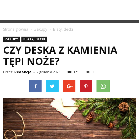
Strona główna
Zakupy
Blaty, decki
ZAKUPY
BLATY, DECKI
CZY DESKA Z KAMIENIA
TĘPI NOŻE?
Przez
Redakcja
-
2 grudnia 2023
371
0