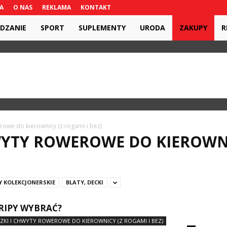
A
O NAS
REKLAMA
KONTAKT
DZANIE
SPORT
SUPLEMENTY
URODA
ZAKUPY
R
erowe do kierownicy (z rogami i bez)
HWYTY ROWEROWE DO KIEROWNI
Y KOLEKCJONERSKIE
BLATY, DECKI
GRIPY WYBRAĆ?
CZKI I CHWYTY ROWEROWE DO KIEROWNICY (Z ROGAMI I BEZ)