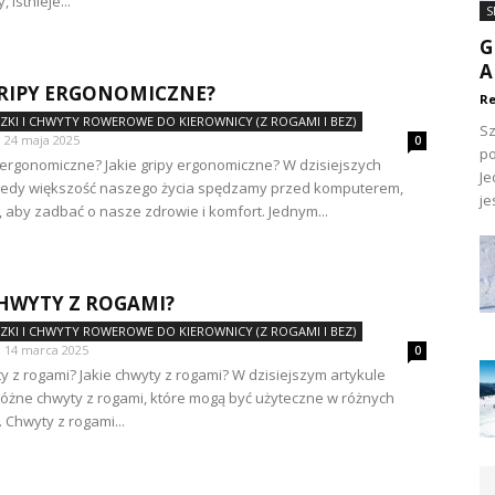
, istnieje...
S
G
A
GRIPY ERGONOMICZNE?
Re
CZKI I CHWYTY ROWEROWE DO KIEROWNICY (Z ROGAMI I BEZ)
Sz
24 maja 2025
0
po
y ergonomiczne? Jakie gripy ergonomiczne? W dzisiejszych
Je
kiedy większość naszego życia spędzamy przed komputerem,
jes
, aby zadbać o nasze zdrowie i komfort. Jednym...
CHWYTY Z ROGAMI?
CZKI I CHWYTY ROWEROWE DO KIEROWNICY (Z ROGAMI I BEZ)
14 marca 2025
0
ty z rogami? Jakie chwyty z rogami? W dzisiejszym artykule
żne chwyty z rogami, które mogą być użyteczne w różnych
 Chwyty z rogami...