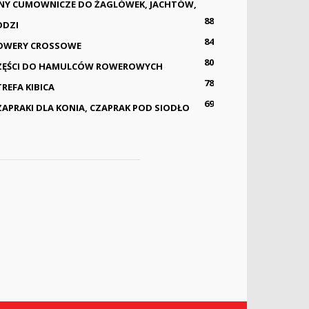
INY CUMOWNICZE DO ŻAGLÓWEK, JACHTÓW,
88
ODZI
84
OWERY CROSSOWE
80
ZĘŚCI DO HAMULCÓW ROWEROWYCH
78
TREFA KIBICA
69
ZAPRAKI DLA KONIA, CZAPRAK POD SIODŁO