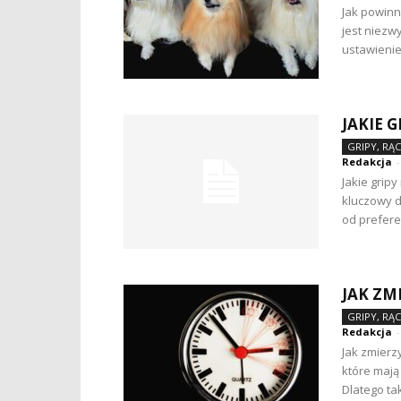
Jak powinn
jest niezw
ustawienie
JAKIE 
GRIPY, RĄ
Redakcja
-
Jakie grip
kluczowy d
od preferenc
JAK ZM
GRIPY, RĄ
Redakcja
-
Jak zmierz
które mają
Dlatego tak