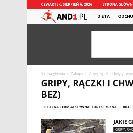
CZWARTEK, SIERPIEŃ 6, 2026
STRONA GŁÓWN
And1.pl
DIETA
ODCHU
Strona główna
Zakupy
Gripy, rączki i chwyty row
GRIPY, RĄCZKI I C
BEZ)
BIELIZNA TERMOAKTYWNA, TURYSTYCZNA
BILET
JAKIE 
GRIPY, RĄ