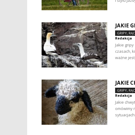
i stylu jazdy
JAKIE 
GRIPY, RĄ
Redakcja
-
Jakie grip
czasach, 
ważne jest
JAKIE 
GRIPY, RĄ
Redakcja
-
Jakie chwy
omówimy ró
sytuacjach.