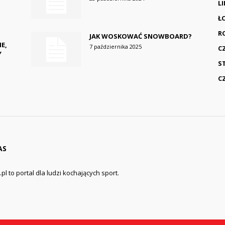
L
Ł
R
JAK WOSKOWAĆ SNOWBOARD?
E,
7 października 2025
C
Y
S
C
AS
pl to portal dla ludzi kochających sport.