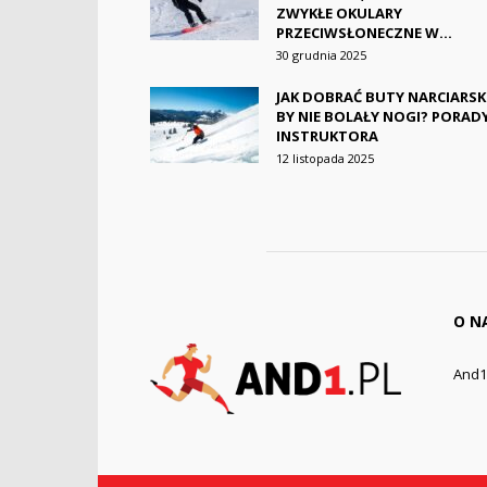
ZWYKŁE OKULARY
PRZECIWSŁONECZNE W...
30 grudnia 2025
JAK DOBRAĆ BUTY NARCIARSKI
BY NIE BOLAŁY NOGI? PORAD
INSTRUKTORA
12 listopada 2025
O N
And1.