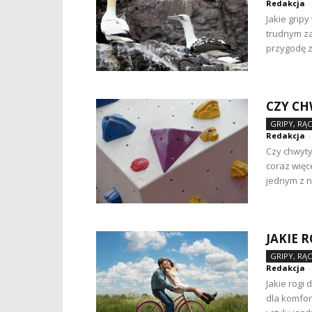
Redakcja
-
Jakie grip
trudnym za
przygodę z
CZY CH
GRIPY, RĄ
Redakcja
-
Czy chwyty
coraz więc
jednym z n
JAKIE 
GRIPY, RĄ
Redakcja
-
Jakie rogi
dla komfor