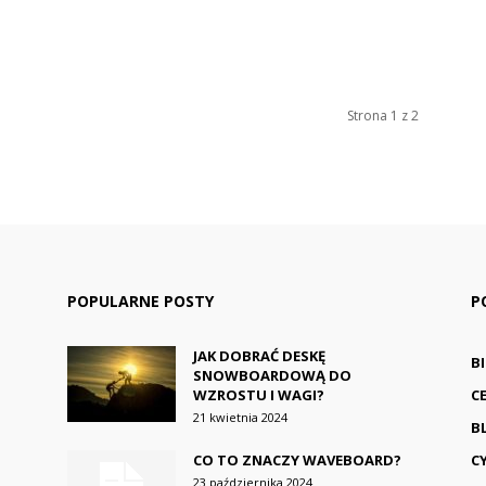
Strona 1 z 2
POPULARNE POSTY
P
JAK DOBRAĆ DESKĘ
B
SNOWBOARDOWĄ DO
WZROSTU I WAGI?
C
21 kwietnia 2024
B
CO TO ZNACZY WAVEBOARD?
C
O
23 października 2024