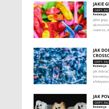
JAKIE 
GRIPY, RĄ
Redakcja
-
Jakie grip
akcesoriów
rowerze, s
JAK DO
CROSS
GRIPY, RĄ
Redakcja
-
Jak dobra
kierownicy
efektywnośc
JAK PO
GRIPY, RĄ
Redakcja
-