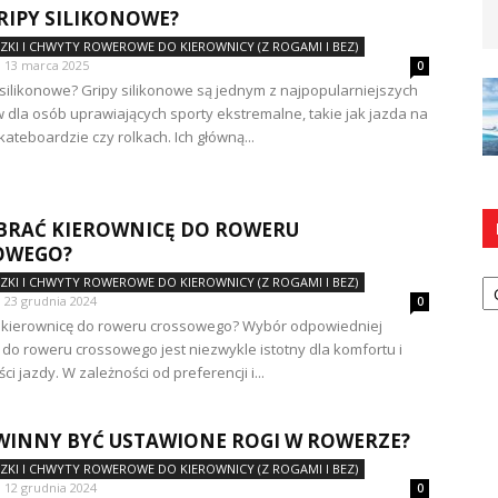
GRIPY SILIKONOWE?
CZKI I CHWYTY ROWEROWE DO KIEROWNICY (Z ROGAMI I BEZ)
13 marca 2025
0
y silikonowe? Gripy silikonowe są jednym z najpopularniejszych
 dla osób uprawiających sporty ekstremalne, takie jak jazda na
kateboardzie czy rolkach. Ich główną...
BRAĆ KIEROWNICĘ DO ROWERU
OWEGO?
Ka
CZKI I CHWYTY ROWEROWE DO KIEROWNICY (Z ROGAMI I BEZ)
23 grudnia 2024
0
ć kierownicę do roweru crossowego? Wybór odpowiedniej
 do roweru crossowego jest niezwykle istotny dla komfortu i
i jazdy. W zależności od preferencji i...
WINNY BYĆ USTAWIONE ROGI W ROWERZE?
CZKI I CHWYTY ROWEROWE DO KIEROWNICY (Z ROGAMI I BEZ)
12 grudnia 2024
0