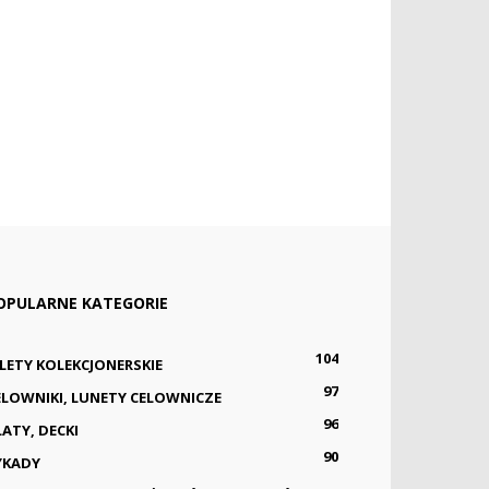
OPULARNE KATEGORIE
104
ILETY KOLEKCJONERSKIE
97
ELOWNIKI, LUNETY CELOWNICZE
96
LATY, DECKI
90
YKADY