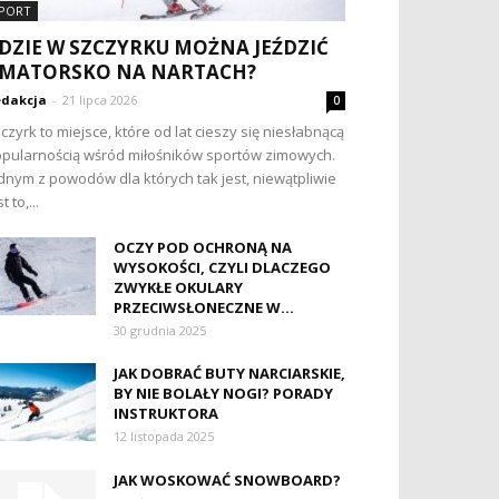
PORT
DZIE W SZCZYRKU MOŻNA JEŹDZIĆ
MATORSKO NA NARTACH?
dakcja
-
21 lipca 2026
0
czyrk to miejsce, które od lat cieszy się niesłabnącą
pularnością wśród miłośników sportów zimowych.
dnym z powodów dla których tak jest, niewątpliwie
t to,...
OCZY POD OCHRONĄ NA
WYSOKOŚCI, CZYLI DLACZEGO
ZWYKŁE OKULARY
PRZECIWSŁONECZNE W...
30 grudnia 2025
JAK DOBRAĆ BUTY NARCIARSKIE,
BY NIE BOLAŁY NOGI? PORADY
INSTRUKTORA
12 listopada 2025
JAK WOSKOWAĆ SNOWBOARD?