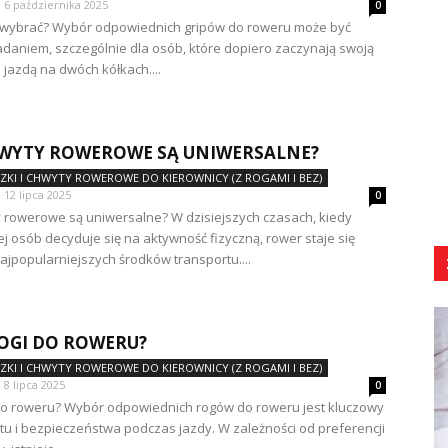
6 października 2025
0
y wybrać? Wybór odpowiednich gripów do roweru może być
daniem, szczególnie dla osób, które dopiero zaczynają swoją
 jazdą na dwóch kółkach....
WYTY ROWEROWE SĄ UNIWERSALNE?
CZKI I CHWYTY ROWEROWE DO KIEROWNICY (Z ROGAMI I BEZ)
12 lipca 2025
0
 rowerowe są uniwersalne? W dzisiejszych czasach, kiedy
ej osób decyduje się na aktywność fizyczną, rower staje się
ajpopularniejszych środków transportu....
ROGI DO ROWERU?
CZKI I CHWYTY ROWEROWE DO KIEROWNICY (Z ROGAMI I BEZ)
8 lipca 2025
0
 do roweru? Wybór odpowiednich rogów do roweru jest kluczowy
tu i bezpieczeństwa podczas jazdy. W zależności od preferencji