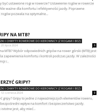
y być ustawione rogi w rowerze? Ustawienie rogów w rowerze
ykle ważne dla komfortu i efektywności jazdy. Poprawne
 rogów pozwala na optymalne...
GRIPY NA MTB?
CZKI I CHWYTY ROWEROWE DO KIEROWNICY (Z ROGAMI I BEZ)
20 lipca 2024
0
y na MTB? Wybór odpowiednich gripów na rower górski (MTB) jest
la zapewnienia komfortu i kontroli podczas jazdy. W zależności
ji i...
IERZYĆ GRIPY?
CZKI I CHWYTY ROWEROWE DO KIEROWNICY (Z ROGAMI I BEZ)
12 czerwca 2024
0
yć gripy? Gripy to jedne z najważniejszych elementów roweru,
 bezpośredni wpływ na komfort i bezpieczeństwo jazdy.
 istotne jest, aby mieć...